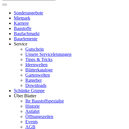
Sonderangebote
Mietpark
Karriere
Baustoffe
Baufachmarkt
Bauelemente
Service
Gutschein
Unsere Serviceleistungen
Tipps & Tricks
Ideenwelten
Blätterkataloge
Gartenwelten
Ratgeber
Downloads
Schünke Gruppe
Über Blatter
Ihr Baustoffspezialist
Historie
Anfahrt
Öffnungszeiten
Events
AGB