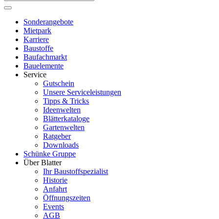
Sonderangebote
Mietpark
Karriere
Baustoffe
Baufachmarkt
Bauelemente
Service
Gutschein
Unsere Serviceleistungen
Tipps & Tricks
Ideenwelten
Blätterkataloge
Gartenwelten
Ratgeber
Downloads
Schünke Gruppe
Über Blatter
Ihr Baustoffspezialist
Historie
Anfahrt
Öffnungszeiten
Events
AGB