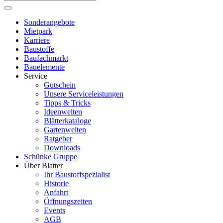
Sonderangebote
Mietpark
Karriere
Baustoffe
Baufachmarkt
Bauelemente
Service
Gutschein
Unsere Serviceleistungen
Tipps & Tricks
Ideenwelten
Blätterkataloge
Gartenwelten
Ratgeber
Downloads
Schünke Gruppe
Über Blatter
Ihr Baustoffspezialist
Historie
Anfahrt
Öffnungszeiten
Events
AGB