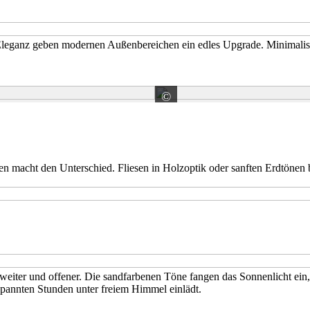
eganz geben modernen Außenbereichen ein edles Upgrade. Minimalistisc
©
s Sp. z o.o.
Stargres Sp. z o.o.
n macht den Unterschied. Fliesen in Holzoptik oder sanften Erdtönen
h weiter und offener. Die sandfarbenen Töne fangen das Sonnenlicht ein
ntspannten Stunden unter freiem Himmel einlädt.