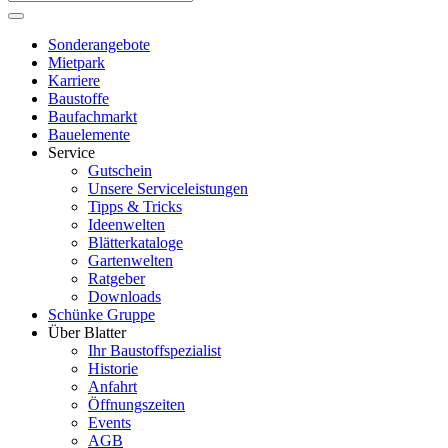
Sonderangebote
Mietpark
Karriere
Baustoffe
Baufachmarkt
Bauelemente
Service
Gutschein
Unsere Serviceleistungen
Tipps & Tricks
Ideenwelten
Blätterkataloge
Gartenwelten
Ratgeber
Downloads
Schünke Gruppe
Über Blatter
Ihr Baustoffspezialist
Historie
Anfahrt
Öffnungszeiten
Events
AGB