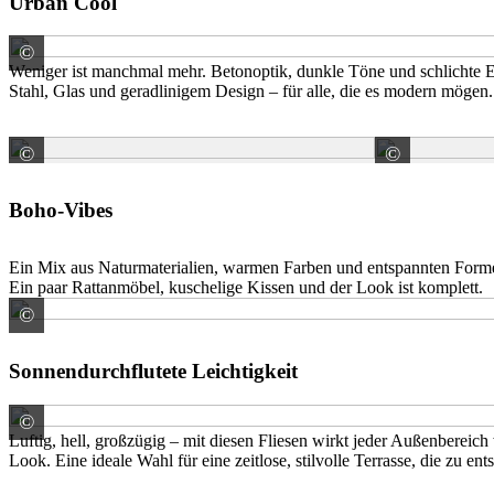
Urban Cool
©
Stargres Sp. z o.o.
Weniger ist manchmal mehr. Betonoptik, dunkle Töne und schlichte El
Stahl, Glas und geradlinigem Design – für alle, die es modern mögen.
©
©
Stargres Sp. z o.o.
Stargre
Boho-Vibes
Ein Mix aus Naturmaterialien, warmen Farben und entspannten Forme
Ein paar Rattanmöbel, kuschelige Kissen und der Look ist komplett.
©
Marazzi S.r.l. a socio unico Sede Legale
Sonnendurchflutete Leichtigkeit
©
V & B Fliesen GmbH
Luftig, hell, großzügig – mit diesen Fliesen wirkt jeder Außenbereic
Look. Eine ideale Wahl für eine zeitlose, stilvolle Terrasse, die zu e