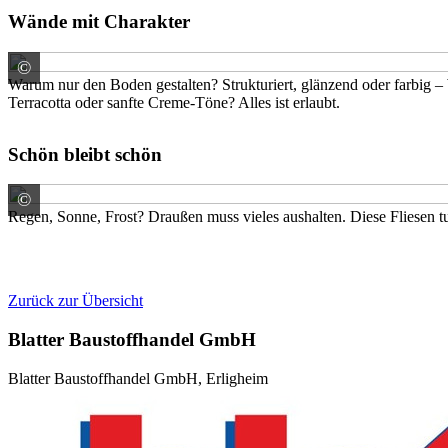
Wände mit Charakter
©
Marazzi S.r.l. a socio unico Sede Legale
Warum nur den Boden gestalten? Strukturiert, glänzend oder farbig 
Terracotta oder sanfte Creme-Töne? Alles ist erlaubt.
Schön bleibt schön
©
RAK Ceramics CE GmbH
Regen, Sonne, Frost? Draußen muss vieles aushalten. Diese Fliesen tu
Zurück zur Übersicht
Blatter Baustoffhandel GmbH
Blatter Baustoffhandel GmbH, Erligheim