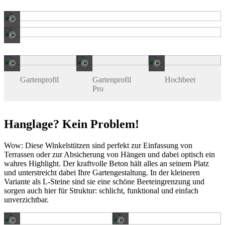
©
terra-S
©
terra-S
©
©
©
terra-S GmbH
terra-S GmbH
terra-S GmbH
Gartenprofil
Gartenprofil
Hochbeet
Pro
Hanglage? Kein Problem!
Wow: Diese Winkelstützen sind perfekt zur Einfassung von
Terrassen oder zur Absicherung von Hängen und dabei optisch ein
wahres Highlight. Der kraftvolle Beton hält alles an seinem Platz
und unterstreicht dabei Ihre Gartengestaltung. In der kleineren
Variante als L-Steine sind sie eine schöne Beeteingrenzung und
sorgen auch hier für Struktur: schlicht, funktional und einfach
unverzichtbar.
©
©
Gala-Lusit-Betonsteinwerke GmbH
Diephaus Betonwerk G