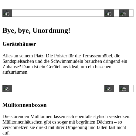
©
©
©
HAHN KUNSTSTOFFE GMBH
HAHN
Bye, bye, Unordnung!
Gerätehäuser
Alles an seinem Platz: Die Polster für die Terrassenmöbel, die
Sandspielsachen und die Schwimmnudeln brauchen dringend ein
Zuhause? Dann ist ein Gerätehaus ideal, um ein bisschen
aufzuräumen.
©
©
©
HÖRMANN KG Verkaufsgesellschaft
HÖRMA
Mülltonnenboxen
Die störenden Mülltonnen lassen sich ebenfalls stylisch verstecken.
Mülltonnenhäuschen gibt es sogar mit begrünten Dächern – so
verschmelzen sie direkt mit ihrer Umgebung und fallen fast nicht
auf.