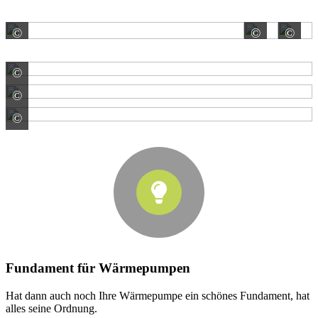
©
©
©
PAUL WOLFF GmbH
Große
©
PAUL WOLFF GmbH
©
PAUL WOLFF GmbH
©
PAUL WOLFF GmbH
Fundament für Wärmepumpen
Hat dann auch noch Ihre Wärmepumpe ein schönes Fundament, hat
alles seine Ordnung.