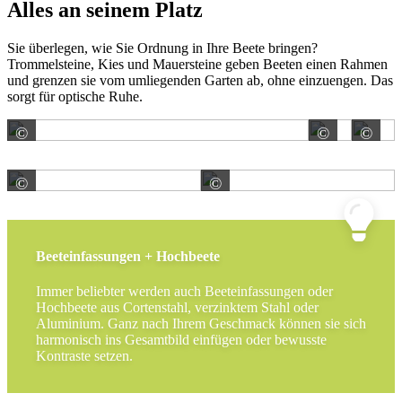
Alles an seinem Platz
Sie überlegen, wie Sie Ordnung in Ihre Beete bringen?
Trommelsteine, Kies und Mauersteine geben Beeten einen Rahmen
und grenzen sie vom umliegenden Garten ab, ohne einzuengen. Das
sorgt für optische Ruhe.
©
©
©
Tuinvisie B.V.
Tuinvi
©
©
KANN GmbH Baustoffwerke
Tuinvisie B.V.
Beeteinfassungen + Hochbeete
Immer beliebter werden auch Beeteinfassungen oder
Hochbeete aus Cortenstahl, verzinktem Stahl oder
Aluminium. Ganz nach Ihrem Geschmack können sie sich
harmonisch ins Gesamtbild einfügen oder bewusste
Kontraste setzen.