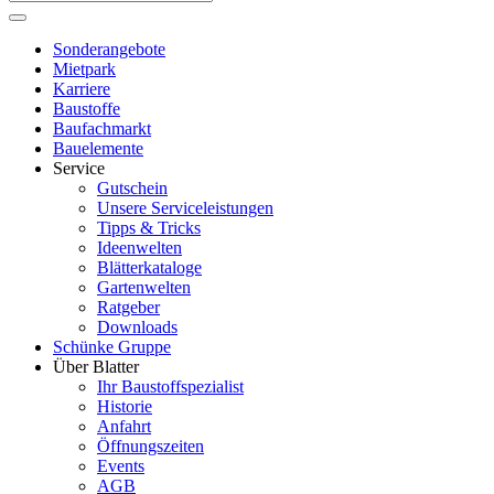
Sonderangebote
Mietpark
Karriere
Baustoffe
Baufachmarkt
Bauelemente
Service
Gutschein
Unsere Serviceleistungen
Tipps & Tricks
Ideenwelten
Blätterkataloge
Gartenwelten
Ratgeber
Downloads
Schünke Gruppe
Über Blatter
Ihr Baustoffspezialist
Historie
Anfahrt
Öffnungszeiten
Events
AGB