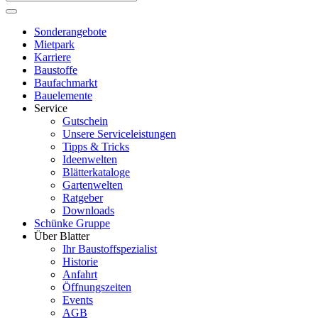
Sonderangebote
Mietpark
Karriere
Baustoffe
Baufachmarkt
Bauelemente
Service
Gutschein
Unsere Serviceleistungen
Tipps & Tricks
Ideenwelten
Blätterkataloge
Gartenwelten
Ratgeber
Downloads
Schünke Gruppe
Über Blatter
Ihr Baustoffspezialist
Historie
Anfahrt
Öffnungszeiten
Events
AGB